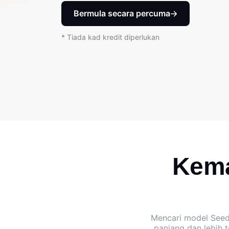
Bermula secara percuma
* Tiada kad kredit diperlukan
Kema
Mencari model See
panjang dan lebih 