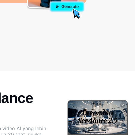
dance
 video AI yang lebih
ga 30 saat, rujukan