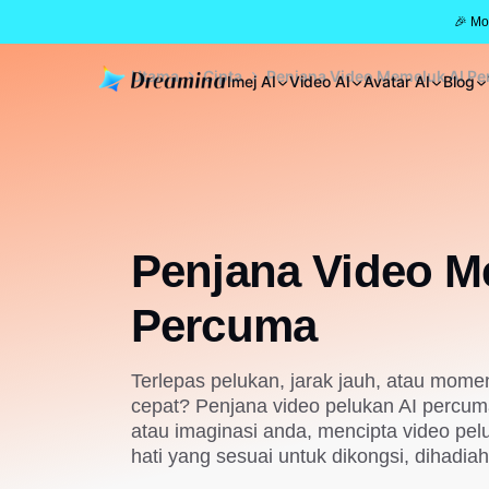
🎉 Mo
Utama
Cipta
Penjana Video Memeluk AI P
Imej AI
Video AI
Avatar AI
Blog
Penjana Video M
Percuma
Terlepas pelukan, jarak jauh, atau momen
cepat? Penjana video pelukan AI percu
atau imaginasi anda, mencipta video pe
hati yang sesuai untuk dikongsi, dihadia