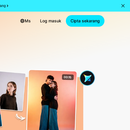
rang
Ms
Log masuk
Cipta sekarang