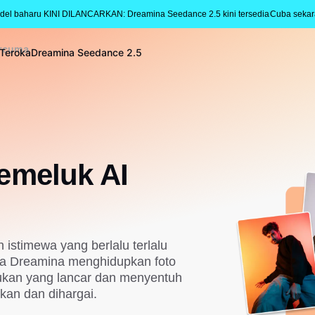
del baharu KINI DILANCARKAN: Dreamina Seedance 2.5 kini tersedia
Cuba seka
ercuma
Teroka
Dreamina Seedance 2.5
emeluk AI
 istimewa yang berlalu terlalu
ma Dreamina menghidupkan foto
lukan yang lancar dan menyentuh
hkan dan dihargai.