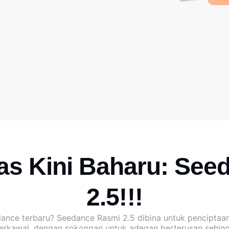
s Kini Baharu: See
2.5!!!
dance terbaru?
Seedance Rasmi 2.5
dibina untuk penciptaan
terkawal, dengan sokongan untuk adegan berterusan sehing