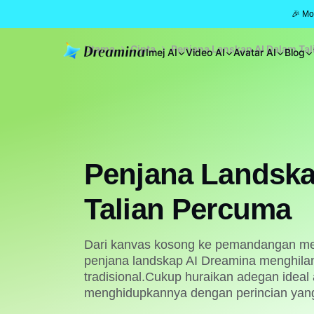
🎉 Mo
Utama
Cipta
Penjana Lanskap AI Dalam Ta
Imej AI
Video AI
Avatar AI
Blog
Penjana Landska
Talian Percuma
Dari kanvas kosong ke pemandangan m
penjana landskap AI Dreamina menghila
tradisional.Cukup huraikan adegan ideal
menghidupkannya dengan perincian yang 