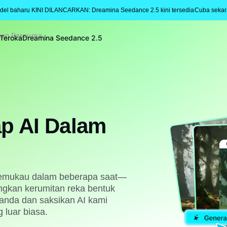
del baharu KINI DILANCARKAN: Dreamina Seedance 2.5 kini tersedia
Cuba seka
lian Percuma
Teroka
Dreamina Seedance 2.5
p AI Dalam
emukau dalam beberapa saat—
ngkan kerumitan reka bentuk
 anda dan saksikan AI kami
luar biasa.