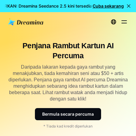
ARKAN: Dreamina Seedance 2.5 kini tersedia
Cuba sekarang
🎉 Model baharu
Utama
Cipta
Penjana Rambut Kartun AI Percuma
Penjana Rambut Kartun AI
Percuma
Daripada lakaran kepada gaya rambut yang
menakjubkan, tiada kemahiran seni atau $50 + artis
diperlukan. Penjana gaya rambut AI percuma Dreamina
menghidupkan sebarang idea rambut kartun dalam
beberapa saat. Lihat rambut watak anda menjadi hidup
dengan satu klik!
Bermula secara percuma
* Tiada kad kredit diperlukan