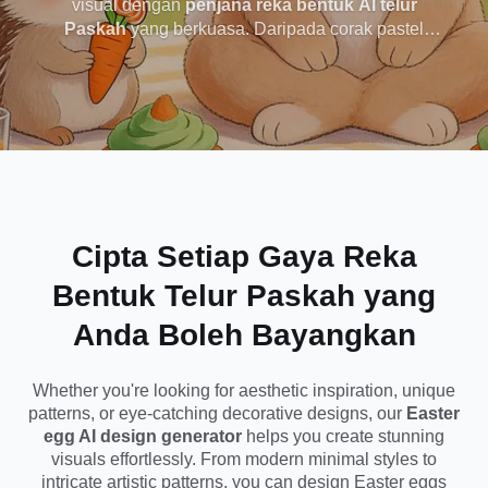
visual dengan
penjana reka bentuk AI telur
Paskah
yang berkuasa. Daripada corak pastel
dalam Mana-mana
estetik kepada gaya telur yang kreatif dan mewah,
anda boleh menjana visual telur Paskah yang
Gaya Serta-merta
cantik dalam beberapa saat. Sama ada anda
mereka bentuk untuk hiasan, media sosial atau
inspirasi kreatif, hanya masukkan idea anda dan
hidupkan reka bentuk telur Paskah tersuai anda
dengan serta-merta - tiada kemahiran reka bentuk
diperlukan.
Cipta Setiap Gaya Reka
Bentuk Telur Paskah yang
Anda Boleh Bayangkan
Whether you're looking for aesthetic inspiration, unique
patterns, or eye-catching decorative designs, our
Easter
egg AI design generator
helps you create stunning
visuals effortlessly. From modern minimal styles to
intricate artistic patterns, you can design Easter eggs