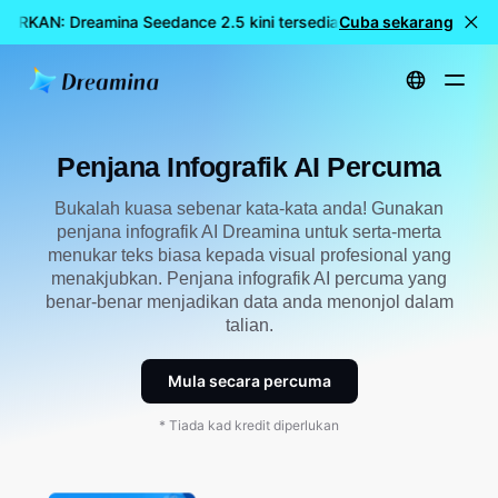
ARKAN: Dreamina Seedance 2.5 kini tersedia
Cuba sekarang
🎉 Model baharu
Utama
Cipta
Penjana Infografik AI Percuma
Penjana Infografik AI Percuma
Bukalah kuasa sebenar kata-kata anda! Gunakan
penjana infografik AI Dreamina untuk serta-merta
menukar teks biasa kepada visual profesional yang
menakjubkan. Penjana infografik AI percuma yang
benar-benar menjadikan data anda menonjol dalam
talian.
Mula secara percuma
* Tiada kad kredit diperlukan