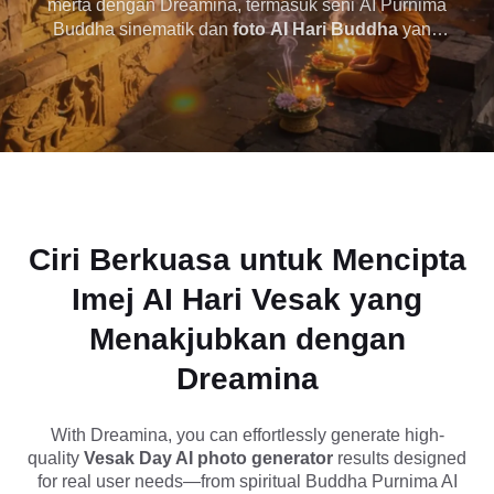
merta dengan Dreamina, termasuk seni AI Purnima
Buddha sinematik dan
foto AI Hari Buddha
yang
Purnima & Buddha
damai. Cipta kuil bercahaya, pemandangan teratai
dan visual perayaan rohani yang sesuai untuk
dalam Beberapa
ucapan, media sosial dan penggunaan reka
bentuk.
Saat dengan
Dreamina
Ciri Berkuasa untuk Mencipta
Imej AI Hari Vesak yang
Menakjubkan dengan
Dreamina
With Dreamina, you can effortlessly generate high-
quality
Vesak Day AI photo generator
results designed
for real user needs—from spiritual Buddha Purnima AI