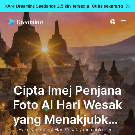
KAN: Dreamina Seedance 2.5 kini tersedia
Cuba sekarang
🎉 Model baharu K
Utama
Penjana Foto AI Hari Vesak - Cipta Imej Purnima Buddha yang Menakjubkan dengan AI
Cipta Imej Penjana
Foto AI Hari Wesak
yang Menakjubkan
untuk Hari Buddha
Hasilkan imej AI Hari Vesak yang cantik serta-