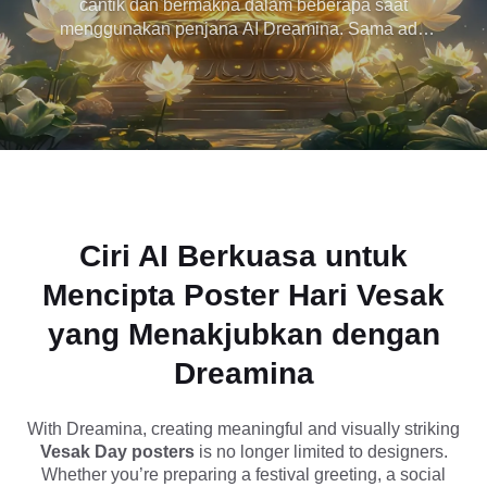
cantik dan bermakna dalam beberapa saat
menggunakan penjana AI Dreamina. Sama ada
dengan AI di
anda memerlukan poster perayaan yang boleh
dicetak, ucapan media sosial atau reka bentuk
Dreamina
perayaan Buddha moden, AI kami membantu anda
mencipta visual berkualiti tinggi dengan mudah
dengan gesaan mudah. Tiada kemahiran reka
bentuk diperlukan - cuma taip idea anda dan jana
poster Hari Vesak AI peringkat profesional yang
menangkap kedamaian, kesedaran dan
keanggunan rohani.
Ciri AI Berkuasa untuk
Mencipta
Poster Hari Vesak
yang Menakjubkan dengan
Dreamina
With Dreamina, creating meaningful and visually striking
Vesak Day posters
is no longer limited to designers.
Whether you’re preparing a festival greeting, a social