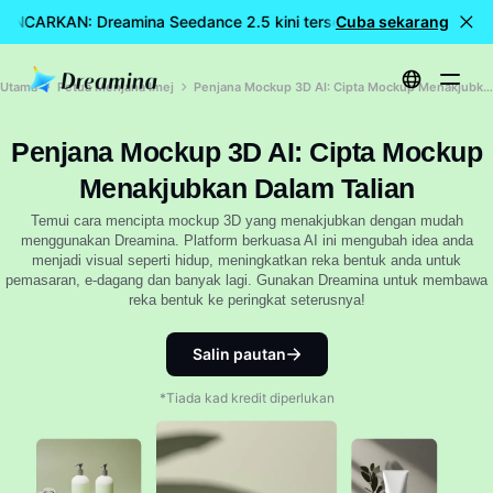
LANCARKAN: Dreamina Seedance 2.5 kini tersedia
Cuba sekarang
🎉 Model ba
Utama
Petua Menjana Imej
Penjana Mockup 3D AI: Cipta Mockup Menakjubkan Dalam Talian
Penjana Mockup 3D AI: Cipta Mockup
Menakjubkan Dalam Talian
Temui cara mencipta mockup 3D yang menakjubkan dengan mudah
menggunakan Dreamina. Platform berkuasa AI ini mengubah idea anda
menjadi visual seperti hidup, meningkatkan reka bentuk anda untuk
pemasaran, e-dagang dan banyak lagi. Gunakan Dreamina untuk membawa
reka bentuk ke peringkat seterusnya!
Salin pautan
*Tiada kad kredit diperlukan