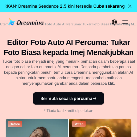
ARKAN: Dreamina Seedance 2.5 kini tersedia
Cuba sekarang
🎉 Model baharu
Utama
Sumber
Editor Foto Auto AI Percuma: Tukar Foto Biasa kepada Imej Menakjubkan
Editor Foto Auto AI Percuma: Tukar
Foto Biasa kepada Imej Menakjubkan
Tukar foto biasa menjadi imej yang menarik perhatian dalam beberapa saat
dengan editor foto automatik AI percuma. Daripada pembetulan pantas
kepada peningkatan penuh, temui cara Dreamina menggunakan alatan AI
pintar untuk membantu anda mengedit, menambah baik dan
menyempurnakan gambar anda dalam beberapa klik.
Bermula secara percuma
* Tiada kad kredit diperlukan