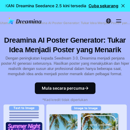
RKAN: Dreamina Seedance 2.5 kini tersedia
Cuba sekarang
🎉 Model baharu 
Utama
Sumber
Dreamina AI Poster Generator: Tukar Idea Menjadi Poster yang Menarik
Dreamina AI Poster Generator: Tukar
Idea Menjadi Poster yang Menarik
Dengan peningkatan kepada Seedream 3.0, Dreamina menjadi penjana
poster AI generasi seterusnya. Hasilkan poster yang menakjubkan dan hiper
realistik dengan susun atur profesional dalam hanya beberapa saat,
mengubah idea anda menjadi poster menarik dalam pelbagai format.
Mula secara percuma
*Kad kredit tidak diperlukan