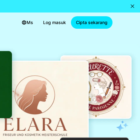
Ms
Log masuk
Cipta sekarang