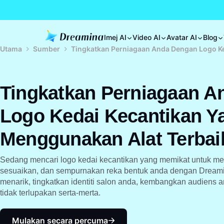
Imej AI
Video AI
Avatar AI
Blog
Utama
Sumber
Tingkatkan Perniagaan Anda Dengan Logo Ke
Tingkatkan Perniagaan A
Logo Kedai Kecantikan Y
Menggunakan Alat Terbai
Sedang mencari logo kedai kecantikan yang memikat untuk me
sesuaikan, dan sempurnakan reka bentuk anda dengan Dreamin
menarik, tingkatkan identiti salon anda, kembangkan audiens 
tidak terlupakan serta-merta.
Mulakan secara percuma