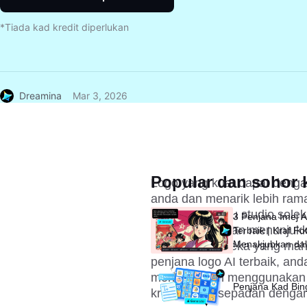
*Tiada kad kredit diperlukan
Dreamina
Mar 3, 2026
Popular dan sohor k
Logo yang kuat dapat denga
anda dan menarik lebih ram
salun, spa, atau studio sole
3 Penjana Imej 
kepercayaan dan menunjukkan
Terbaik | Kraf Fo
Menakjubkan da
Saat
penjana logo AI
 terbaik, an
menakjubkan menggunakan te
Penjana Kad Bi
kreatif yang sepadan denga