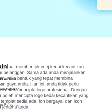
ini
n cepat membentuk imej kedai kecantikan 
ai pelanggan. Sama ada anda menjalankan 
kan, reka bentuk yang tepat membina 
AI Percuma
 gaya anda. Hari ini, anda tidak perlu 
to
lam Beberapa
mengupah pereka yang mahal untuk mencipta logo profesional. Dengan 
da boleh mencipta logo kedai kecantikan yang 
mplat sedia ada, fon bergaya, dan ikon 
ngo Percuma
n jenama anda.