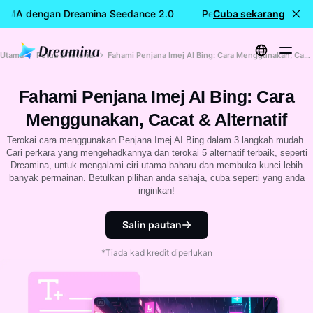
CUMA dengan Dreamina Seedance 2.0
Penciptaan video PERC
Cuba sekarang
Utama
Petua & Tutorial
Fahami Penjana Imej AI Bing: Cara Menggunakan, Cacat & Alternatif
Fahami Penjana Imej AI Bing: Cara
Menggunakan, Cacat & Alternatif
Terokai cara menggunakan Penjana Imej AI Bing dalam 3 langkah mudah.
Cari perkara yang mengehadkannya dan terokai 5 alternatif terbaik, seperti
Dreamina, untuk mengalami ciri utama baharu dan membuka kunci lebih
banyak permainan. Betulkan pilihan anda sahaja, cuba seperti yang anda
inginkan!
Salin pautan
*Tiada kad kredit diperlukan