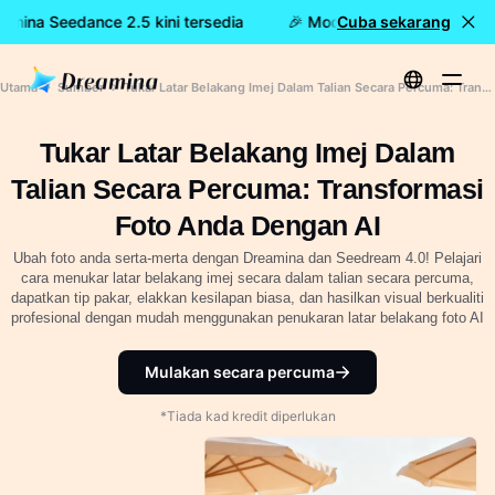
mina Seedance 2.5 kini tersedia
🎉 Model baharu KINI DILAN
Cuba sekarang
Utama
Sumber
Tukar Latar Belakang Imej Dalam Talian Secara Percuma: Transformasi Foto Anda Dengan AI
Tukar Latar Belakang Imej Dalam
Talian Secara Percuma: Transformasi
Foto Anda Dengan AI
Ubah foto anda serta-merta dengan Dreamina dan Seedream 4.0! Pelajari
cara menukar latar belakang imej secara dalam talian secara percuma,
dapatkan tip pakar, elakkan kesilapan biasa, dan hasilkan visual berkualiti
profesional dengan mudah menggunakan penukaran latar belakang foto AI
Mulakan secara percuma
*Tiada kad kredit diperlukan