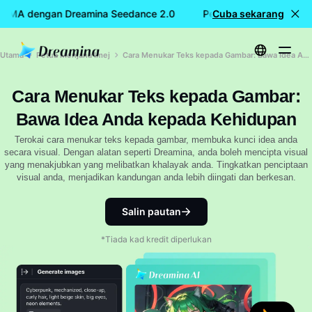
CUMA dengan Dreamina Seedance 2.0
Penciptaan video PER
Cuba sekarang
Utama
Petua Menjana Imej
Cara Menukar Teks kepada Gambar: Bawa Idea Anda kepada Kehidupan
Cara Menukar Teks kepada Gambar:
Bawa Idea Anda kepada Kehidupan
Terokai cara menukar teks kepada gambar, membuka kunci idea anda
secara visual. Dengan alatan seperti Dreamina, anda boleh mencipta visual
yang menakjubkan yang melibatkan khalayak anda. Tingkatkan penciptaan
visual anda, menjadikan kandungan anda lebih diingati dan berkesan.
Salin pautan
*Tiada kad kredit diperlukan