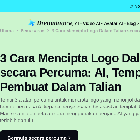
🎉 Mo
Imej AI
Video AI
Avatar AI
Blog
Utama
Pemasaran
3 Cara Mencipta Logo Dalam Talian secar
3 Cara Mencipta Logo Dal
secara Percuma: AI, Temp
Pembuat Dalam Talian
Temui 3 alatan percuma untuk mencipta logo yang menonjol dal
bentuk berkuasa AI kepada penyelesaian berasaskan templat,
Mari selami dan pelajari cara menggunakan penjana AI yang pa
terlebih dahulu.
Bermula secara percuma