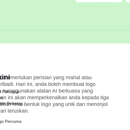
ini
gi memerlukan perisian yang mahal atau 
badi. Hari ini, anda boleh membuat logo 
a menggunakan alatan AI berkuasa yang 
AI Percuma
n ini akan memperkenalkan anda kepada tiga 
to
lam Beberapa
dikan reka bentuk logo yang unik dan menonjol 
ri teruskan.
ngo Percuma