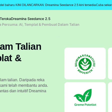
del baharu KINI DILANCARKAN: Dreamina Seedance 2.5 kini tersedia
Cuba seka
Teroka
Dreamina Seedance 2.5
a Percuma: AI, Templat & Pembuat Dalam Talian
am Talian
lat &
am talian. Daripada reka
 kami telah membantu anda.
ntas dan intuitif Dreamina