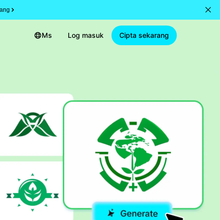
rang
Ms
Log masuk
Cipta sekarang