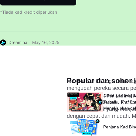
*Tiada kad kredit diperlukan
Dreamina
May 16, 2025
Popular dan sohor k
Mereka bentuk logo tidak la
mengupah pereka secara peri
dalam talian secara percum
3 Penjana Imej 
memudahkan proses. Pandua
Terbaik | Kraf Fo
Menakjubkan da
platform teratas yang menja
Saat
dengan cepat dan mudah. Ma
Penjana Kad Bi