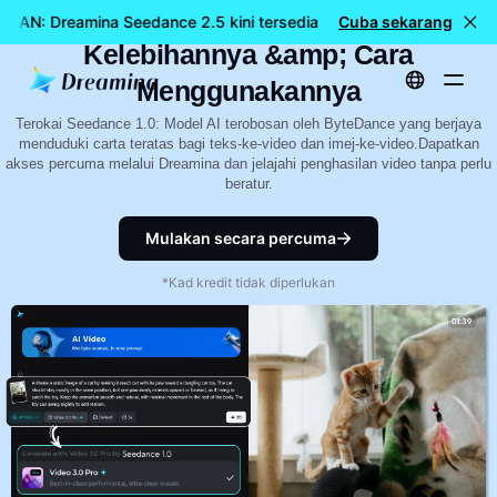
Panduan ByteDance Seedance 1.0:
KAN: Dreamina Seedance 2.5 kini tersedia
Cuba sekarang
🎉 Model baharu K
Kelebihannya &amp; Cara
Menggunakannya
Terokai Seedance 1.0: Model AI terobosan oleh ByteDance yang berjaya
menduduki carta teratas bagi teks-ke-video dan imej-ke-video.Dapatkan
akses percuma melalui Dreamina dan jelajahi penghasilan video tanpa perlu
beratur.
Mulakan secara percuma
*Kad kredit tidak diperlukan