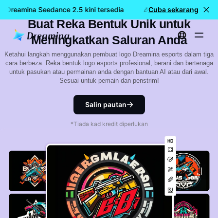
Pembuat Logo Esports Berkuasa |
 Dreamina Seedance 2.5 kini tersedia
🎉 Model baharu KINI 
Cuba sekarang
Buat Reka Bentuk Unik untuk
Meningkatkan Saluran Anda
Ketahui langkah menggunakan pembuat logo Dreamina esports dalam tiga
cara berbeza. Reka bentuk logo esports profesional, berani dan bertenaga
untuk pasukan atau permainan anda dengan bantuan AI atau dari awal.
Sesuai untuk pemain dan penstrim!
Salin pautan
*Tiada kad kredit diperlukan