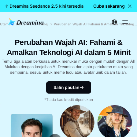
N: Dreamina Seedance 2.5 kini tersedia
Cuba sekarang
🎉 Model baharu KIN
Utama
Petua Menjana Imej
Perubahan Wajah AI: Fahami & Amalkan Teknologi AI dalam 5 Minit
Perubahan Wajah AI: Fahami &
Amalkan Teknologi AI dalam 5 Minit
Temui tiga alatan berkuasa untuk menukar muka dengan mudah dengan AI!
Mulakan dengan keajaiban AI Dreamina dan cipta pertukaran muka yang
sempurna, sesuai untuk meme lucu atau avatar unik dalam talian.
Salin pautan
*Tiada kad kredit diperlukan