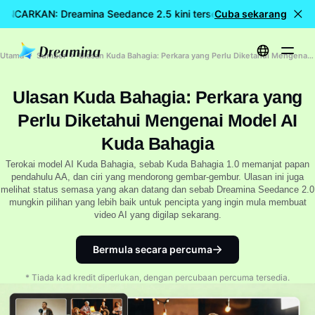
LANCARKAN: Dreamina Seedance 2.5 kini tersedia
Cuba sekarang
🎉 Model ba
Utama
Sumber
Ulasan Kuda Bahagia: Perkara yang Perlu Diketahui Mengenai Model AI Kuda Bahagia
Ulasan Kuda Bahagia: Perkara yang
Perlu Diketahui Mengenai Model AI
Kuda Bahagia
Terokai model AI Kuda Bahagia, sebab Kuda Bahagia 1.0 memanjat papan
pendahulu AA, dan ciri yang mendorong gembar-gembur. Ulasan ini juga
melihat status semasa yang akan datang dan sebab Dreamina Seedance 2.0
mungkin pilihan yang lebih baik untuk pencipta yang ingin mula membuat
video AI yang digilap sekarang.
Bermula secara percuma
* Tiada kad kredit diperlukan, dengan percubaan percuma tersedia.