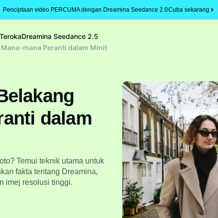
Penciptaan video PERCUMA dengan Dreamina Seedance 2.0
Cuba sekarang
Teroka
Dreamina Seedance 2.5
 Mana-mana Peranti dalam Minit
Belakang
anti dalam
oto? Temui teknik utama untuk
hkan fakta tentang Dreamina,
 imej resolusi tinggi.