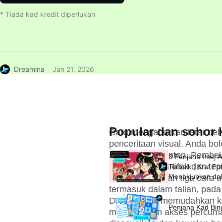
* Tiada kad kredit diperlukan
Dreamina
Jan 21, 2026
Popular dan sohor k
Cara mengaburkan latar bel
penceritaan visual. Anda b
perhatian penonton. Pembel
3 Penjana Imej 
mengelakkan artifak dan tepi
Terbaik | Kraf Fo
Menakjubkan da
memperkenalkan tiga cara un
Saat
termasuk dalam talian, pada
Dreamina AI memudahkan kabu
Penjana Kad Bi
menyediakan akses percuma,