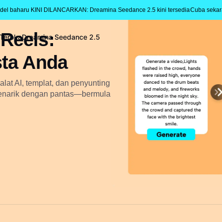
del baharu KINI DILANCARKAN: Dreamina Seedance 2.5 kini tersedia
Cuba seka
Reels:
Teroka
Dreamina Seedance 2.5
sta Anda
at AI, templat, dan penyunting
 menarik dengan pantas—bermula