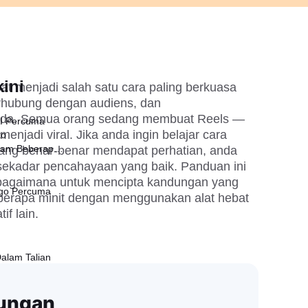
ini
t menjadi salah satu cara paling berkuasa 
rhubung dengan audiens, dan 
a. Semua orang sedang membuat Reels — 
AI Percuma
njadi viral. Jika anda ingin belajar cara 
to
lam Beberapa
ng benar-benar mendapat perhatian, anda 
sekadar pencahayaan yang baik. Panduan ini 
agaimana untuk mencipta kandungan yang 
ngo Percuma
berapa minit dengan menggunakan alat hebat 
if lain.
alam Talian
dungan