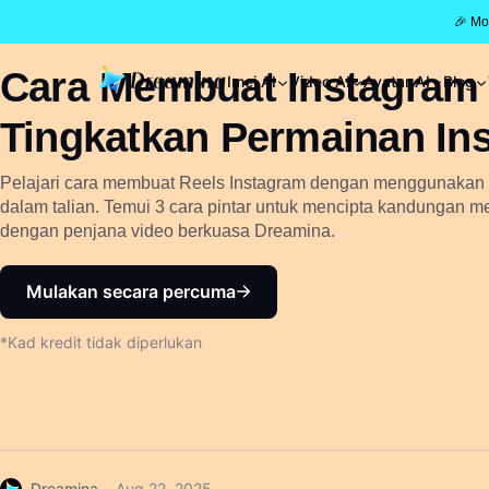
🎉 Mo
Cara Membuat Instagram 
Imej AI
Video AI
Avatar AI
Blog
Tingkatkan Permainan In
Pelajari cara membuat Reels Instagram dengan menggunakan al
dalam talian. Temui 3 cara pintar untuk mencipta kandungan
dengan penjana video berkuasa Dreamina.
Mulakan secara percuma
*Kad kredit tidak diperlukan
Dreamina
Aug 22, 2025