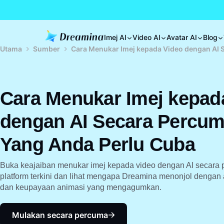
Imej AI
Video AI
Avatar AI
Blog
Utama
Sumber
Cara Menukar Imej kepada Video dengan AI S
Cara Menukar Imej kepad
dengan AI Secara Percuma
Yang Anda Perlu Cuba
Buka keajaiban menukar imej kepada video dengan AI secara 
platform terkini dan lihat mengapa Dreamina menonjol denga
dan keupayaan animasi yang mengagumkan.
Mulakan secara percuma