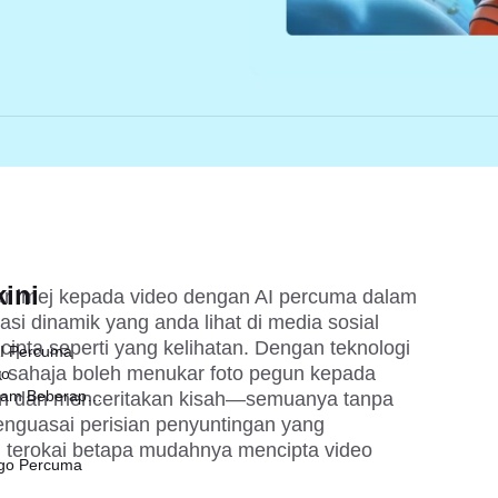
ini
 imej kepada video dengan AI percuma dalam 
i dinamik yang anda lihat di media sosial 
icipta seperti yang kelihatan. Dengan teknologi 
AI Percuma
pa sahaja boleh menukar foto pegun kepada 
to
lam Beberapa
an dan menceritakan kisah—semuanya tanpa 
guasai perisian penyuntingan yang 
 terokai betapa mudahnya mencipta video 
ngo Percuma