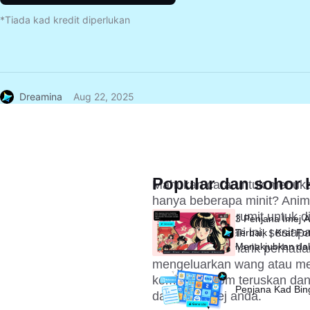
*Tiada kad kredit diperlukan
Dreamina
Aug 22, 2025
Popular dan sohor k
Mahukan cara untuk menukar
hanya beberapa minit? Animas
tidaklah begitu rumit untuk d
3 Penjana Imej 
AI yang kuat hari ini, sesia
Terbaik | Kraf Fo
Menakjubkan da
video yang menarik perhati
Saat
mengeluarkan wang atau men
kompleks. Jom teruskan dan
Penjana Kad Bi
daripada imej anda.