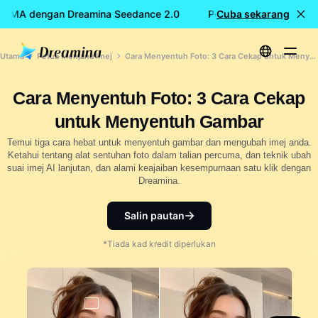
CUMA dengan Dreamina Seedance 2.0
Penciptaan video PER
Cuba sekarang
Utama
Petua Menjana Imej
Cara Menyentuh Foto: 3 Cara Cekap untuk Menyentuh Gambar
Cara Menyentuh Foto: 3 Cara Cekap
untuk Menyentuh Gambar
Temui tiga cara hebat untuk menyentuh gambar dan mengubah imej anda.
Ketahui tentang alat sentuhan foto dalam talian percuma, dan teknik ubah
suai imej AI lanjutan, dan alami keajaiban kesempurnaan satu klik dengan
Dreamina.
Salin pautan
*Tiada kad kredit diperlukan