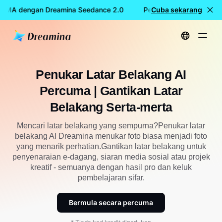
CUMA dengan Dreamina Seedance 2.0
Penciptaan video PERC
Cuba sekarang
Utama
Alatan
Penukar Latar Belakang AI Percuma | Gantikan Latar Belakang Serta-merta
Penukar Latar Belakang AI
Percuma | Gantikan Latar
Belakang Serta-merta
Mencari latar belakang yang sempurna?Penukar latar
belakang AI Dreamina menukar foto biasa menjadi foto
yang menarik perhatian.Gantikan latar belakang untuk
penyenaraian e-dagang, siaran media sosial atau projek
kreatif - semuanya dengan hasil pro dan keluk
pembelajaran sifar.
Bermula secara percuma