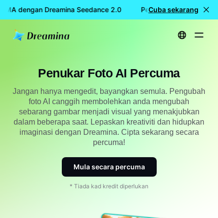
CUMA dengan Dreamina Seedance 2.0
Penciptaan video PERC
Cuba sekarang
Utama
Alatan
Penukar Foto AI Percuma
Penukar Foto AI Percuma
Jangan hanya mengedit, bayangkan semula. Pengubah
foto AI canggih membolehkan anda mengubah
sebarang gambar menjadi visual yang menakjubkan
dalam beberapa saat. Lepaskan kreativiti dan hidupkan
imaginasi dengan Dreamina. Cipta sekarang secara
percuma!
Mula secara percuma
* Tiada kad kredit diperlukan