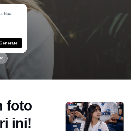
Generate
ro
 foto
 ini!