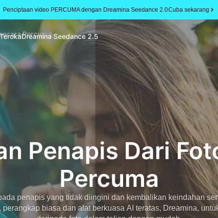
Penciptaan video PERCUMA dengan Dreamina Seedance 2.0
Cuba sekarang
 secara Percuma
Teroka
Dreamina Seedance 2.5
an Penapis Dari Fot
Percuma
da penapis yang tidak diingini dan kembalikan keindahan semul
perangkap biasa dan alat berkuasa AI teratas, Dreamina, untu