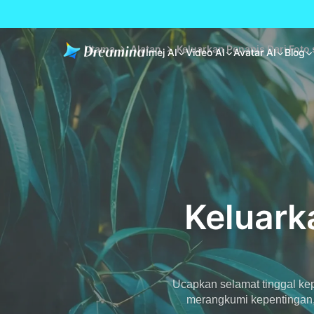
Utama
Alatan
Keluarkan Penapis Dari Foto
Imej AI
Video AI
Avatar AI
Blog
Keluark
Ucapkan selamat tinggal kepa
merangkumi kepentingan, 