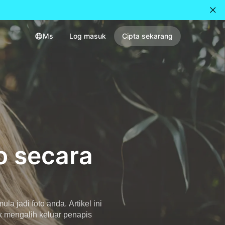
Ms
Log masuk
Cipta sekarang
o secara
a jadi foto anda. Artikel ini
k mengalih keluar penapis