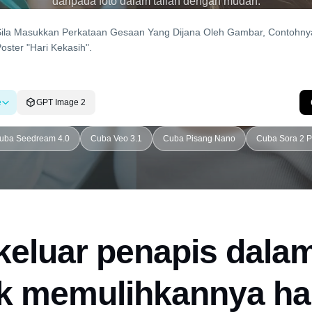
daripada foto dalam talian dengan mudah.
e
GPT Image 2
uba Seedream 4.0
Cuba Veo 3.1
Cuba Pisang Nano
Cuba Sora 2 P
 keluar penapis dalam
k memulihkannya hari