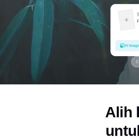
AI Imag
C
Alih
untu