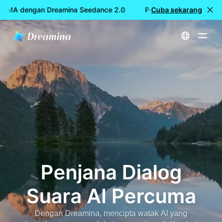
CUMA dengan Dreamina Seedance 2.0
Penciptaan video PERC
Cuba sekarang
Utama
Alatan
Penjana Dialog Suara AI Percuma
Penjana Dialog
Suara AI Percuma
Dengan Dreamina, mencipta watak AI yang