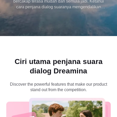
bercakap terasa mudah dan semula jadi. Ketahui
cara penjana dialog suaranya mengendalikan
skrip, hala tuju emosi dan penyampaian yang
realistik, semuanya didorong oleh Seedance 1.5
Pro untuk keluaran dialog berkualiti tinggi.
Ciri utama
penjana suara
dialog Dreamina
Discover the powerful features that make our product
stand out from the competition.