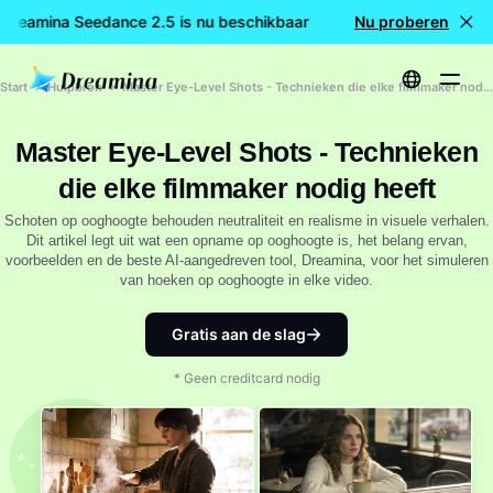
 Dreamina Seedance 2.5 is nu beschikbaar
🎉 Nieuw model LIV
Nu proberen
Start
Hulpbron
Master Eye-Level Shots - Technieken die elke filmmaker nodig heeft
Master Eye-Level Shots - Technieken
die elke filmmaker nodig heeft
Schoten op ooghoogte behouden neutraliteit en realisme in visuele verhalen.
Dit artikel legt uit wat een opname op ooghoogte is, het belang ervan,
voorbeelden en de beste AI-aangedreven tool, Dreamina, voor het simuleren
van hoeken op ooghoogte in elke video.
Gratis aan de slag
* Geen creditcard nodig