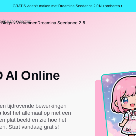
GRATIS video's maken met Dreamina Seedance 2.0
Nu proberen
nline Converter
Blogs
Verkennen
Dreamina Seedance 2.5
D AI Online
 en tijdrovende bewerkingen
lost het allemaal op met een
en plat beeld en zie hoe het
en. Start vandaag gratis!