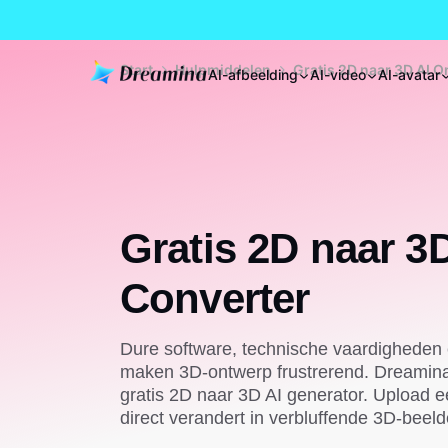
Start
Hulpmiddelen
Gratis 2D naar 3D AI O
AI-afbeelding
AI-video
AI-avatar
Gratis 2D naar 3
Converter
Dure software, technische vaardigheden
maken 3D-ontwerp frustrerend. Dreamina 
gratis 2D naar 3D AI generator. Upload e
direct verandert in verbluffende 3D-beeld