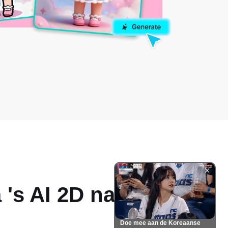
 's
AI 2D naar 3D
Doe mee aan de Koreaanse