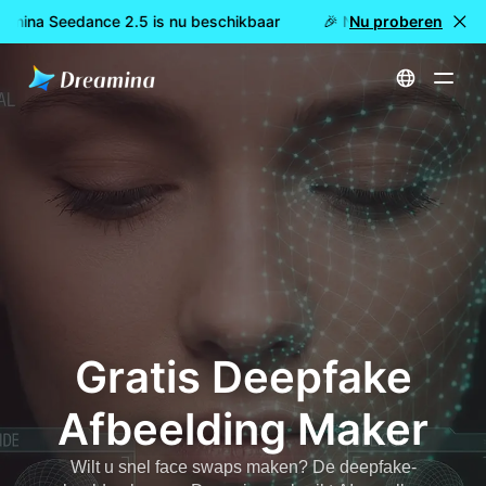
amina Seedance 2.5 is nu beschikbaar
🎉 Nieuw model LIVE: D
Nu proberen
Start
Gratis Deepfake Afbeelding Maker
Gratis Deepfake
Afbeelding Maker
Wilt u snel face swaps maken? De deepfake-