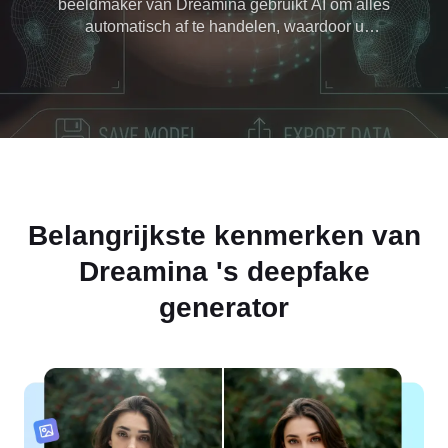
beeldmaker van Dreamina gebruikt AI om alles
automatisch af te handelen, waardoor u
professional-quality resultaten krijgt zonder gedoe.
Begin vandaag nog en maak gratis deepfakes in
slechts een paar klikken.
Belangrijkste kenmerken van
Dreamina 's
deepfake
generator