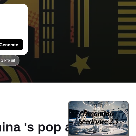
Generate
2 Pro uit
na 's pop art