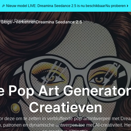
🎉 Nieuw model LIVE: Dreamina Seedance 2.5 is nu beschikbaar
Nu proberen
or voor Creatieven
Blogs
Verkennen
Dreamina Seedance 2.5
e Pop Art Generator
Creatieven
oor deze om te zetten in verbluffende pop-artontwerpen met Drea
, patronen en dynamische ontwerpen toe met AI-creativiteit. Het