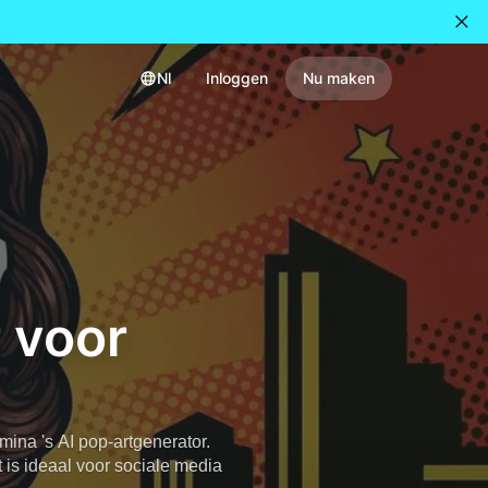
Nl
Inloggen
Nu maken
 voor
mina 's AI pop-artgenerator.
 is ideaal voor sociale media