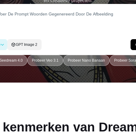
en creatieve projecten.
e
GPT Image 2
 Seedream 4.0
Probeer Veo 3.1
Probeer Nano Banaan
Probeer Sora 
e kenmerken van Dreami