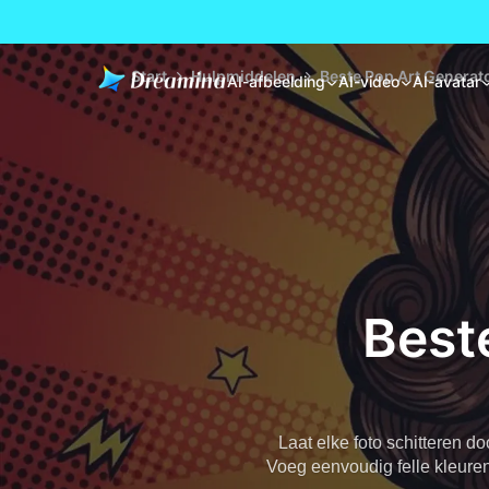
Start
Hulpmiddelen
Beste Pop Art Generat
AI-afbeelding
AI-video
AI-avatar
Best
Laat elke foto schitteren d
Voeg eenvoudig felle kleuren