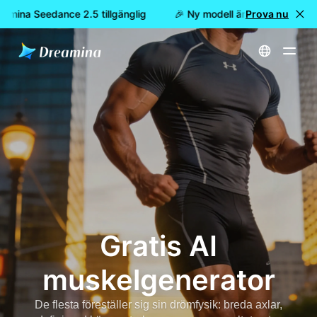
amina Seedance 2.5 tillgänglig
🎉 Ny modell är här: nu är Dream
Prova nu
Hem
Gratis AI muskelgenerator
Gratis AI
muskelgenerator
De flesta föreställer sig sin drömfysik: breda axlar,