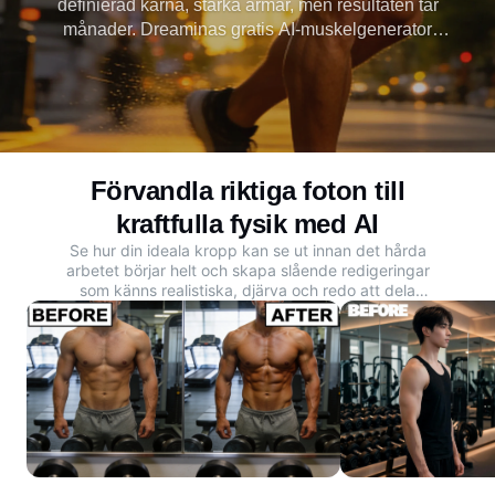
definierad kärna, starka armar, men resultaten tar
månader. Dreaminas gratis AI-muskelgenerator
förvandlar omedelbart alla foton till en realistisk
muskeldefinition. Börja redigera gratis idag.
Förvandla riktiga foton till
kraftfulla fysik med AI
Se hur din ideala kropp kan se ut innan det hårda
arbetet börjar helt och skapa slående redigeringar
som känns realistiska, djärva och redo att dela
online.