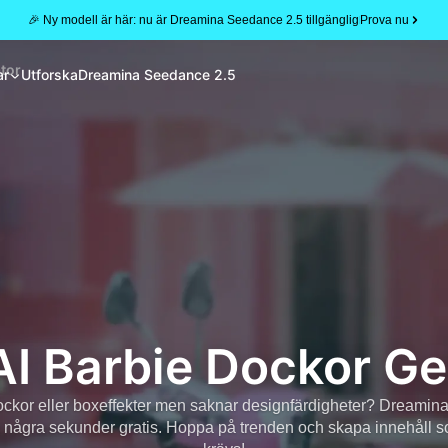
🎉 Ny modell är här: nu är Dreamina Seedance 2.5 tillgänglig
Prova nu
tor
ar
Utforska
Dreamina Seedance 2.5
AI Barbie Dockor G
ockor eller boxeffekter men saknar designfärdigheter? Dreamina fö
å några sekunder gratis. Hoppa på trenden och skapa innehåll s