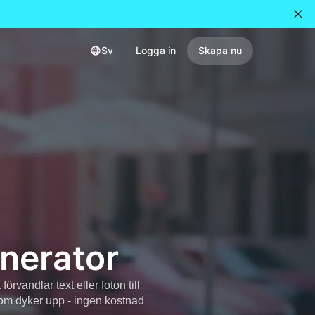
Sv
Logga in
Skapa nu
enerator
rvandlar text eller foton till
om dyker upp - ingen kostnad