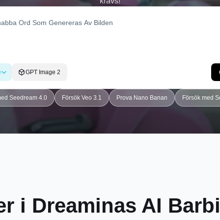
krävs!
e
GPT Image 2
med Seedream 4.0
Försök Veo 3.1
Prova Nano Banan
Försök med S
ner i Dreaminas
AI Barb