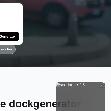
Generate
ora 2 Pro
ie
dockgenerator