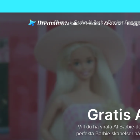
Hem
Skapa
Gratis AI Barbie Dockor Genera
AI-bild
AI-video
AI-avatar
Blogg
Gratis 
Vill du ha virala AI Barbie-d
perfekta Barbie-skapelser p