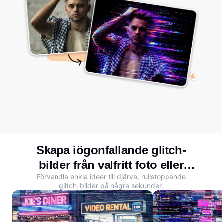
Skapa iögonfallande glitch-
bilder från valfritt foto eller
Förvandla enkla idéer till djärva, rullstoppande
uppmaning
glitch-bilder på några sekunder.