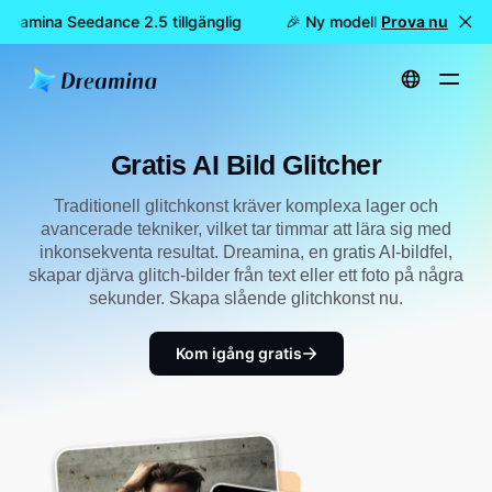
Dreamina Seedance 2.5 tillgänglig
🎉 Ny modell är här: nu är Dr
Prova nu
Hem
Skapa
Gratis AI Bild Glitcher
Gratis AI Bild Glitcher
Traditionell glitchkonst kräver komplexa lager och
avancerade tekniker, vilket tar timmar att lära sig med
inkonsekventa resultat. Dreamina, en gratis AI-bildfel,
skapar djärva glitch-bilder från text eller ett foto på några
sekunder. Skapa slående glitchkonst nu.
Kom igång gratis