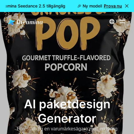
Dreamina Seedance 2.5 tillgänglig
🎉 Ny modell är här: nu är Dr
Prova nu
Hem
Skapa
AI paketdesign Generator
AI paketdesign
Generator
Föreställ dig en varumärkesägare med en tydlig