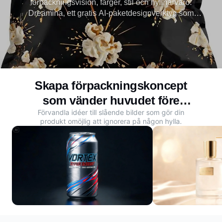
förpackningsvision, färger, stil och hyllnärvaro.
Dreamina, ett gratis AI-paketdesignverktyg som
drivs av Seedream 5.0, förvandlar omedelbart idéer
till polerade modeller. Se dina förpackningar innan
produktionen börjar.
Skapa förpackningskoncept
som vänder huvudet före
Förvandla idéer till slående bilder som gör din
lanseringen
produkt omöjlig att ignorera på någon hylla.