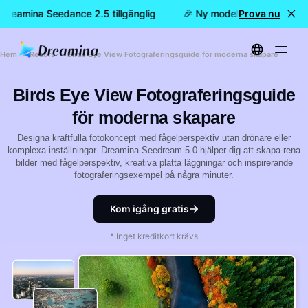
 Dreamina Seedance 2.5 tillgänglig
🎉 Ny modell är här: nu är D
Prova nu
Hem
Resurs
Birds Eye View Fotograferingsguide för moderna skapare
Birds Eye View Fotograferingsguide
för moderna skapare
Designa kraftfulla fotokoncept med fågelperspektiv utan drönare eller
komplexa inställningar. Dreamina Seedream 5.0 hjälper dig att skapa rena
bilder med fågelperspektiv, kreativa platta läggningar och inspirerande
fotograferingsexempel på några minuter.
Kom igång gratis
* Inget kreditkort krävs