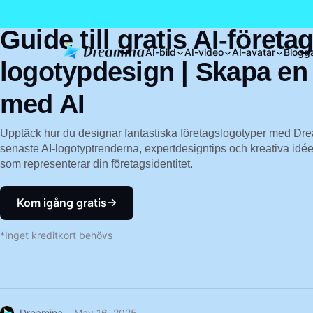
Guide till gratis AI-företa
AI-bild
AI-video
AI-avatar
Blogg
logotypdesign | Skapa en
med AI
Upptäck hur du designar fantastiska företagslogotyper med Dre
senaste AI-logotyptrenderna, expertdesigntips och kreativa idéer
som representerar din företagsidentitet.
Kom igång gratis
*Inget kreditkort behövs
Dreamina
May 16, 2025