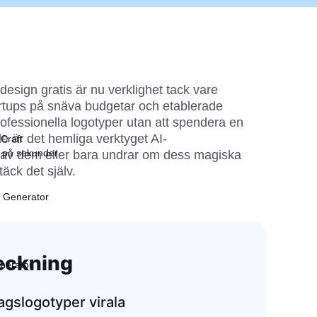
esign gratis är nu verklighet tack vare 
rtups på snäva budgetar och etablerade 
fessionella logotyper utan att spendera en 
 är det hemliga verktyget AI-
 Craft
r på sekunder
 av dem eller bara undrar om dess magiska 
täck det själv.
t Generator
teckning
nerator
tagslogotyper virala