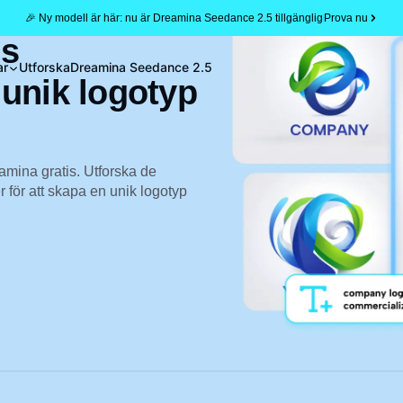
🎉 Ny modell är här: nu är Dreamina Seedance 2.5 tillgänglig
Prova nu
gs
ar
Utforska
Dreamina Seedance 2.5
 unik logotyp
amina gratis. Utforska de
 för att skapa en unik logotyp