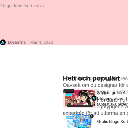
* Inget kreditkort krävs
Dreamina
Mar 4, 2026
Hett och populärt
En utbildningslogotyp repres
Oavsett om du designar för en
kursplattform, bygger en sta
3 bästa gratis AI-
bildgeneratorer |
Den här guiden förklarar hu
fantastiska bilde
Dreaminas 
AI-logotypgenera
expertråd för att utforma en
Gratis Bingo Kor