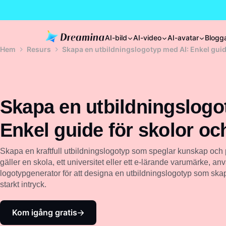
AI-bild
AI-video
AI-avatar
Blogg
Hem
Resurs
Skapa en utbildningslogotyp med AI: Enkel guid
Skapa en utbildningslogo
Enkel guide för skolor o
Skapa en kraftfull utbildningslogotyp som speglar kunskap och 
gäller en skola, ett universitet eller ett e-lärande varumärke, a
logotypgenerator för att designa en utbildningslogotyp som skap
starkt intryck.
Kom igång gratis