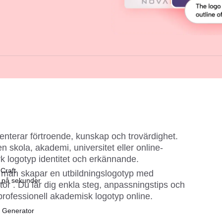
enterar förtroende, kunskap och trovärdighet. 
 skola, akademi, universitet eller online-
rk logotyp identitet och erkännande.
 Craft
r man skapar en utbildningslogotyp med 
r på sekunder
tor 
. Du lär dig enkla steg, anpassningstips och 
 professionell akademisk logotyp online.
t Generator