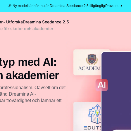
🎉 Ny modell är här: nu är Dreamina Seedance 2.5 tillgänglig
Prova nu
ar
Utforska
Dreamina Seedance 2.5
e för skolor och akademier
typ med AI:
ch akademier
professionalism. Oavsett om det
nvänd Dreamina AI-
ar trovärdighet och lämnar ett