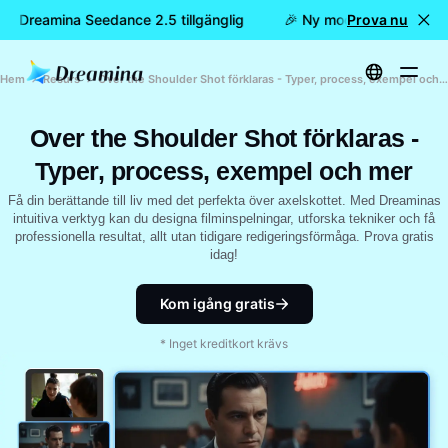
 är Dreamina Seedance 2.5 tillgänglig
🎉 Ny modell är här: nu ä
Prova nu
Hem
Resurs
Over the Shoulder Shot förklaras - Typer, process, exempel och mer
Over the Shoulder Shot förklaras -
Typer, process, exempel och mer
Få din berättande till liv med det perfekta över axelskottet. Med Dreaminas
intuitiva verktyg kan du designa filminspelningar, utforska tekniker och få
professionella resultat, allt utan tidigare redigeringsförmåga. Prova gratis
idag!
Kom igång gratis
* Inget kreditkort krävs