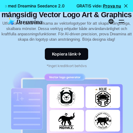
Bästa Vector Logo Makers: Skapa
nde med Dreamina Seedance 2.0
GRATIS videoskapande med 
Prova nu
mångsidig Vector Logo Art & Graphics
Utforska de bästa tillverkarna av vektorlogotyper för att skapa mångsidiga,
skalbara mönster. Dessa verktyg erbjuder både användarvänlighet och
kraftfulla anpassningsfunktioner. För AI-driven precision, prova Dreamina att
skapa din logotyp utan ansträngning. Börja designa idag!
Kopiera länk
*Inget kreditkort behövs