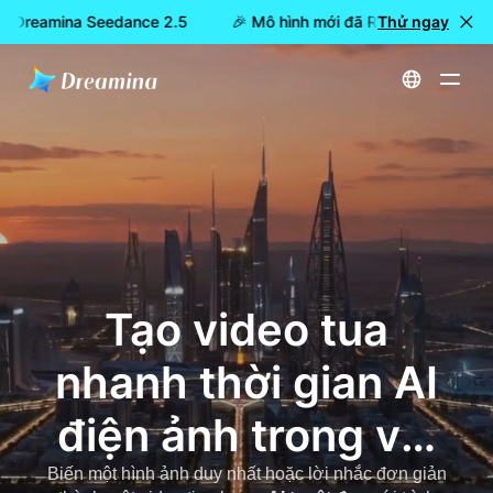
: Dreamina Seedance 2.5
🎉 Mô hình mới đã RA MẮT: Dreamin
Thử ngay
Trang chủ
Trình tạo video tua nhanh thời gian AI
Tạo video tua
nhanh thời gian AI
điện ảnh trong vài
giây
Biến một hình ảnh duy nhất hoặc lời nhắc đơn giản