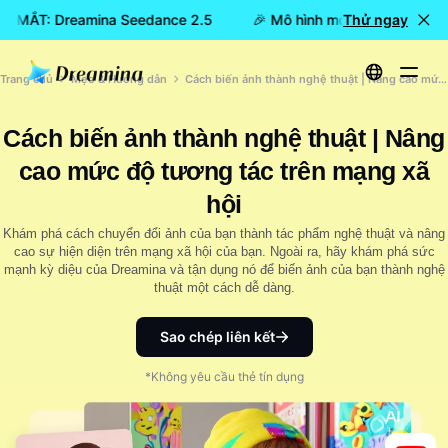
RA MẮT: Dreamina Seedance 2.5
🎉 Mô hình mới đã RA MẮT: D
Thử ngay
Trang chủ
Mẹo & Hướng dẫn
Cách biến ảnh thành nghệ thuật | Nâng cao mức độ tương tác trên mạng xã hội
Cách biến ảnh thành nghệ thuật | Nâng
cao mức độ tương tác trên mạng xã
hội
Khám phá cách chuyển đổi ảnh của bạn thành tác phẩm nghệ thuật và nâng
cao sự hiện diện trên mạng xã hội của bạn. Ngoài ra, hãy khám phá sức
mạnh kỳ diệu của Dreamina và tận dụng nó để biến ảnh của bạn thành nghệ
thuật một cách dễ dàng.
Sao chép liên kết
*Không yêu cầu thẻ tín dụng