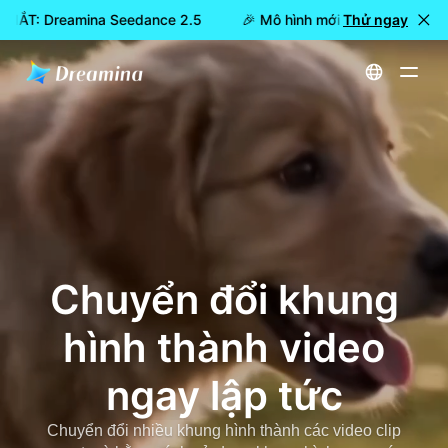
 MẮT: Dreamina Seedance 2.5
🎉 Mô hình mới đã RA MẮT: Dre
Thử ngay
Trang chủ
Tạo
Chuyển đổi khung hình thành video ngay lập tức
Chuyển đổi khung
hình thành video
ngay lập tức
Chuyển đổi nhiều khung hình thành các video clip