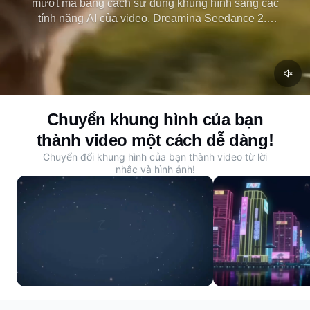
mượt mà bằng cách sử dụng khung hình sang các
tính năng AI của video. Dreamina Seedance 2.0
biến chuỗi hình ảnh thành chuyển động tức thì truy
cập miễn phí ngay lập tức, không phải xếp hàng
chờ và hiệu suất được xếp hạng hàng đầu trong
tạo video AI.
Chuyển khung hình của bạn
thành video một cách dễ dàng!
Chuyển đổi khung hình của bạn thành video từ lời
nhắc và hình ảnh!