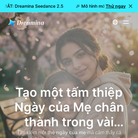
A MẮT: Dreamina Seedance 2.5
🎉 Mô hình mới đã RA MẮT: Dr
Thử ngay
Trang chủ
Trình tạo thẻ Ngày của Mẹ - Tạo thẻ cá nhân trực tuyến với Dreamina
Tạo một tấm thiệp
Ngày của Mẹ chân
thành trong vài
phút
Tìm kiếm một
thẻ ngày của mẹ
mà cảm thấy cá