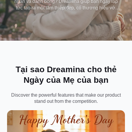
nhân và đánh bóng? Dreamina giúp bạn ngay lập
tức tạo ra một tấm thiệp đẹp, có thương hiệu với
ảnh, thông điệp chân thành và phong cách thiết kế
phù hợp với Mẹ. Tạo, cá nhân hóa và chia sẻ hoặc
in - không cần kỹ năng thiết kế.
Tại sao Dreamina cho thẻ
Ngày của Mẹ của bạn
Discover the powerful features that make our product
stand out from the competition.