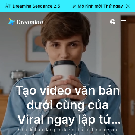
 MẮT: Dreamina Seedance 2.5
🎉 Mô hình mới đã RA MẮT: Dre
Thử ngay
Trang chủ
Tạo
Top Text Bottom Text Videos Generator - Tạo Viral TikTok Meme Videos ngay lập tức với AI
Tạo video văn bản
dưới cùng của
Viral ngay lập tức
với AI trên
Cho dù bạn đang tìm kiếm chú thích meme lan