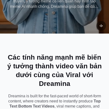
truyền, ý tưởng meme có liên quan hay trình tạo
meme AI nhanh chóng, Dreamina giúp bạn dễ dàng
Dreamina
tạo nội dung có nguồn gốc từ văn hóa internet ngày
nay.
Các tính năng mạnh mẽ biến
ý tưởng thành video văn bản
dưới cùng của Viral với
Dreamina
Dreamina is built for the fast-paced world of short-form
content, where creators need to instantly produce
Top
Text Bottom Text Videos
, viral meme captions, and