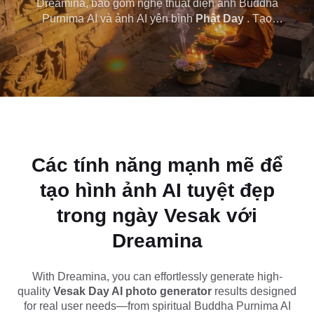
Dreamina, bao gồm nghệ thuật điện ảnh Buddha
Purnima AI và ảnh AI yên bình
Phật Day
. Tạo
Phật trong vài giây
những ngôi đền phát sáng, cảnh hoa sen và hình
ảnh lễ hội tâm linh hoàn hảo để chào hỏi, sử dụng
với Dreamina
mạng xã hội và thiết kế.
Các tính năng mạnh mẽ để
tạo hình ảnh AI tuyệt đẹp
trong ngày Vesak với
Dreamina
With Dreamina, you can effortlessly generate high-
quality
Vesak Day AI photo generator
results designed
for real user needs—from spiritual Buddha Purnima AI