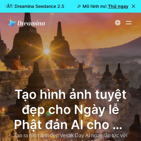
A MẮT: Dreamina Seedance 2.5
🎉 Mô hình mới đã RA MẮT: Dr
Thử ngay
Trang chủ
Vesak Day AI Photo Generator - Tạo hình ảnh Phật Purnima tuyệt đẹp với AI
Tạo hình ảnh tuyệt
đẹp cho Ngày lễ
Phật đản AI cho Lễ
Phật đản & Ngày
Tạo ra hình ảnh đẹp Vesak Day AI ngay lập tức với