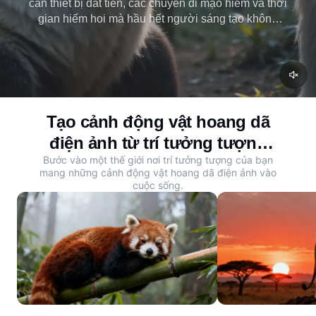
cần thiết bị đắt tiền, các chuyến đi mạo hiểm và thời
gian hiếm hoi mà hầu hết người sáng tạo không
bao giờ có được. Với Dreamina Seedance 2.0,
biến lời nhắc đơn giản thành video động vật hoang
dã điện ảnh với chuyển động và âm thanh. Bắt đầu
tạo video của bạn ngay bây giờ.
Tạo cảnh động vật hoang dã
điện ảnh từ trí tưởng tượng
Bước vào một thế giới nơi trí tưởng tượng của bạn
của bạn
mang những cảnh động vật hoang dã điện ảnh vào
cuộc sống.