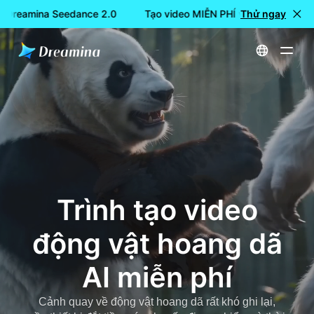
i Dreamina Seedance 2.0
Tạo video MIỄN PHÍ với Dreamina Se
Thử ngay
Trang chủ
Tạo
Trình tạo video động vật hoang dã AI miễn phí
Trình tạo video
động vật hoang dã
AI miễn phí
Cảnh quay về động vật hoang dã rất khó ghi lại,