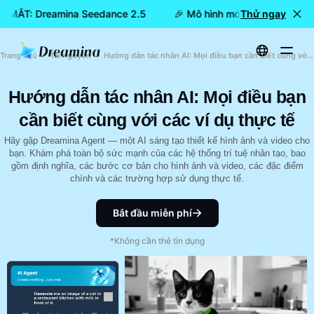
RA MẮT: Dreamina Seedance 2.5
🎉 Mô hình mới đã RA MẮT: D
Thử ngay
Trang chủ
Tài nguyên
Hướng dẫn tác nhân AI: Mọi điều bạn cần biết cùng với các ví dụ thực tế
Hướng dẫn tác nhân AI: Mọi điều bạn
cần biết cùng với các ví dụ thực tế
Hãy gặp Dreamina Agent — một AI sáng tạo thiết kế hình ảnh và video cho
bạn. Khám phá toàn bộ sức mạnh của các hệ thống trí tuệ nhân tạo, bao
gồm định nghĩa, các bước cơ bản cho hình ảnh và video, các đặc điểm
chính và các trường hợp sử dụng thực tế.
Bắt đầu miễn phí
*Không cần thẻ tín dụng