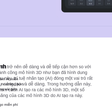
ành
đã trở nên dễ dàng và dễ tiếp cận hơn so với 
hành công mô hình 3D như bạn đã hình dung 
ều này, trí tuệ nhân tạo (AI) đóng một vai trò rất 
 ảnh AI miễn
sự sáng tạo và dễ dàng. Trong hướng dẫn này, 
ạo ra những bức
ng vài giây
xem cách AI tạo ra các mô hình 3D, một số 
ăng của các mô hình 3D do AI tạo ra này.
ngo miễn phí