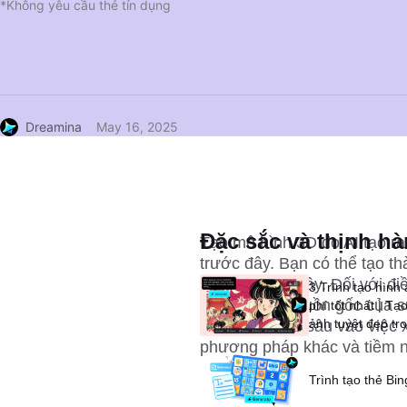
*Không yêu cầu thẻ tín dụng
Dreamina
May 16, 2025
Đặc sắc và thịnh h
Tạo mô hình 3D do AI tạo ra 
trước đây. Bạn có thể tạo t
chỉ trong vài giây. Đối với đi
3 Trình tạo hình
lớn vì đó là nguồn gốc của 
phí tốt nhất | T
ảnh tuyệt đẹp tro
chúng ta sẽ đi sâu vào việc 
phương pháp khác và tiềm n
Trình tạo thẻ Bi