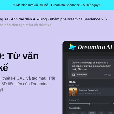
🎉 Mô hình mới đã RA MẮT: Dreamina Seedance 2.5
Thử ngay
ng AI
Ảnh đại diện AI
Blog
Khám phá
Dreamina Seedance 2.5
ăn bản đến tạo mẫu và thiết kế
D: Từ văn
kế
 thiết kế CAD và tạo mẫu. Trải
 3D tiên tiến của Dreamina.
y!