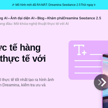
🎉 Mô hình mới đã RA MẮT: Dreamina Seedance 2.5
Thử ngay
ng AI
Ảnh đại diện AI
Blog
Khám phá
Dreamina Seedance 2.5
hàng đầu: Mở khóa nghệ thuật thực tế với AI
ực tế hàng
thực tế với
thực tế tốt nhất tạo ra hình ảnh
m Dreamina, kiểm tra ưu và