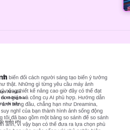
ành
ế đã biến đổi cách người sáng tạo biến ý tưởng 
hư thật. Những gì từng yêu cầu máy ảnh 
ỹ năng thiết kế nâng cao giờ đây có thể đạt 
 ảnh AI miễn
 đơn giản và công cụ AI phù hợp. Hướng dẫn 
ạo ra những bức
ng vài giây
h ảnh hàng đầu, chẳng hạn như Dreamina, 
và suy nghĩ của bạn thành hình ảnh sống động 
g tôi đã bao gồm một bảng so sánh để so sánh 
ngo miễn phí
h ảnh, vì vậy bạn có thể đưa ra lựa chọn phù 